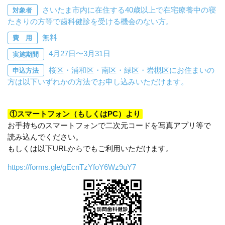
さいたま市内に在住する40歳以上で在宅療養中の寝
対象者
たきりの方等で歯科健診を受ける機会のない方。
無料
費 用
4月27日〜3月31日
実施期間
桜区・浦和区・南区・緑区・岩槻区にお住まいの
申込方法
方は以下いずれかの方法でお申し込みいただけます。
①スマートフォン（もしくはPC）より
お手持ちのスマートフォンで二次元コードを写真アプリ等で
読み込んでください。
もしくは以下URLからでもご利用いただけます。
https://forms.gle/gEcnTzYfoY6Wz9uY7