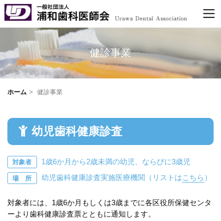
健診事業
ホーム
健診事業
幼児歯科健康診査
1歳6か月から2歳未満の幼児、ならびに3歳児
対象者
幼児歯科健康診査実施医療機関（リストは
こちら
）
場 所
対象者には、1歳6か月もしくは3歳までに各区役所保健センタ
ーより歯科健康診査票とともに通知します。